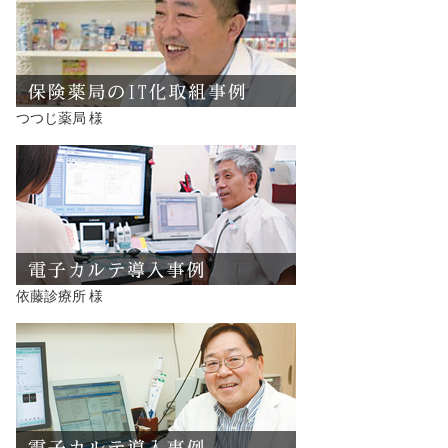
つつじ薬局 様
依藤診療所 様