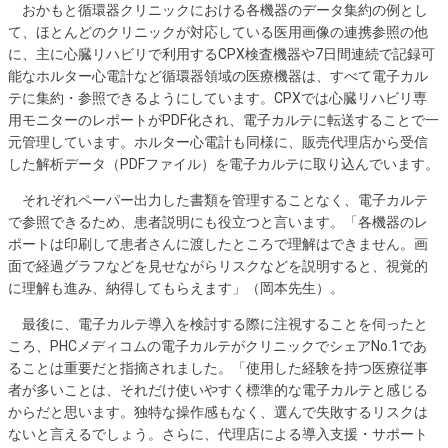
おかもと循環器クリニックにおける各機器のデータ集約の例とし
て、ほとんどのクリニックが対応している医用画像の連携参照の他
に、主に心臓リハビリで利用するCPX検査機器や7日間連続で記録可
能なホルター心電計など循環器領域の医療機器は、すべて電子カル
テに集約・参照できるようにしています。CPXでは心臓リハビリ専
用モニターのレポートがPDF化され、電子カルテに転送することで一
元管理しています。ホルター心電計も同様に、販売代理店から受信
した解析データ（PDFファイル）を電子カルテに取り込んでいます。
それぞれペーパー出力した書類を管理することなく、電子カルテ
で参照できるため、患者説明にも役立つと言います。「各機器のレ
ポートは印刷して患者さんに渡したところで理解はできません。画
面で経過グラフなどを見せながらリスクなどを説明すると、視覚的
に理解も進み、納得してもらえます」（岡本先生）。
最後に、電子カルテ導入を検討する際に注視することを伺ったと
ころ、PHCメディコムの電子カルテがクリニックでシェアNo.1であ
ることは重要だと指摘されました。「使用した経験を持つ医療従事
者が多いことは、それだけ使いやすく標準的な電子カルテと感じる
からだと思います。独特な操作感もなく、選んで失敗するリスクは
ないと言えるでしょう。さらに、代理店による導入支援・サポート