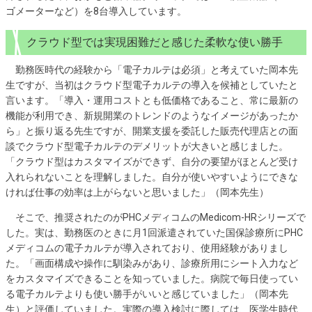
ゴメーターなど）を8台導入しています。
クラウド型では実現困難だと感じた柔軟な使い勝手
勤務医時代の経験から「電子カルテは必須」と考えていた岡本先
生ですが、当初はクラウド型電子カルテの導入を候補としていたと
言います。「導入・運用コストとも低価格であること、常に最新の
機能が利用でき、新規開業のトレンドのようなイメージがあったか
ら」と振り返る先生ですが、開業支援を委託した販売代理店との面
談でクラウド型電子カルテのデメリットが大きいと感じました。
「クラウド型はカスタマイズができず、自分の要望がほとんど受け
入れられないことを理解しました。自分が使いやすいようにできな
ければ仕事の効率は上がらないと思いました」（岡本先生）
そこで、推奨されたのがPHCメディコムのMedicom-HRシリーズで
した。実は、勤務医のときに月1回派遣されていた国保診療所にPHC
メディコムの電子カルテが導入されており、使用経験がありまし
た。「画面構成や操作に馴染みがあり、診療所用にシート入力など
をカスタマイズできることを知っていました。病院で毎日使ってい
る電子カルテよりも使い勝手がいいと感じていました」（岡本先
生）と評価していました。実際の導入検討に際しては、医学生時代