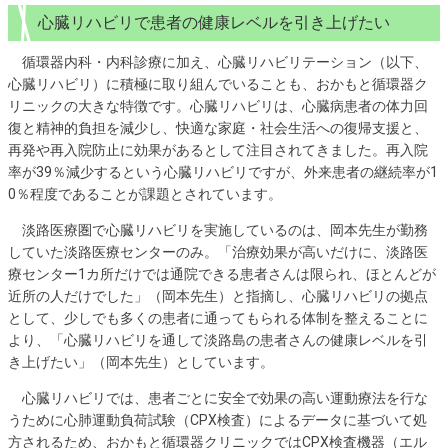
心臓リハビリで患者の健康レベルを引き上げたい
循環器内科・内科診療に加え、心臓リハビリテーション（以下、
心臓リハビリ）に積極に取り組んでいることも、おかもと循環器ク
リニックの大きな特徴です。心臓リハビリは、心臓病患者の体力回
復と精神的負担を減少し、快適な家庭・社会生活への復帰支援と、
再発や再入院防止に効果があるとして注目されてきました。再入院
率が39％減少するという心臓リハビリですが、外来患者の継続率が1
0％程度であることが課題とされています。
淡路医療圏で心臓リハビリを実施しているのは、岡本先生が勤務
していた淡路医療センターのみ。「治療効果が高いだけに、淡路医
療センター1カ所だけでは通院できる患者さんは限られ、ほとんどが
近所の人だけでした」（岡本先生）と指摘し、心臓リハビリの拠点
として、少しでも多くの患者に通ってもられる体制を整えることに
より、「心臓リハビリを通して淡路島の患者さんの健康レベルを引
き上げたい」（岡本先生）としています。
心臓リハビリでは、患者ごとに安全で効果の高い運動療法を行な
うために心肺運動負荷試験（CPX検査）によるデータに基づいて処
方されるため、おかもと循環器クリニックではCPX検査機器（エル