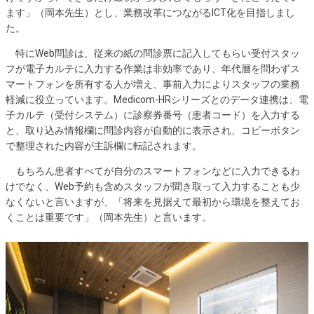
ます」（岡本先生）とし、業務改革につながるICT化を目指しまし
た。
特にWeb問診は、従来の紙の問診票に記入してもらい受付スタッ
フが電子カルテに入力する作業は非効率であり、年代層を問わずス
マートフォンを所有する人が増え、事前入力によりスタッフの業務
軽減に役立っています。Medicom-HRシリーズとのデータ連携は、電
子カルテ（受付システム）に診察券番号（患者コード）を入力する
と、取り込み情報欄に問診内容が自動的に表示され、コピーボタン
で整理された内容が主訴欄に転記されます。
もちろん患者すべてが自分のスマートフォンなどに入力できるわ
けでなく、Web予約も含めスタッフが聞き取って入力することも少
なくないと言いますが、「将来を見据えて最初から環境を整えてお
くことは重要です」（岡本先生）と言います。