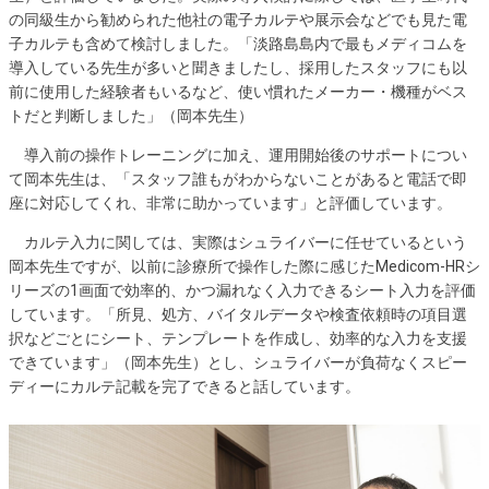
の同級生から勧められた他社の電子カルテや展示会などでも見た電
子カルテも含めて検討しました。「淡路島島内で最もメディコムを
導入している先生が多いと聞きましたし、採用したスタッフにも以
前に使用した経験者もいるなど、使い慣れたメーカー・機種がベス
トだと判断しました」（岡本先生）
導入前の操作トレーニングに加え、運用開始後のサポートについ
て岡本先生は、「スタッフ誰もがわからないことがあると電話で即
座に対応してくれ、非常に助かっています」と評価しています。
カルテ入力に関しては、実際はシュライバーに任せているという
岡本先生ですが、以前に診療所で操作した際に感じたMedicom-HRシ
リーズの1画面で効率的、かつ漏れなく入力できるシート入力を評価
しています。「所見、処方、バイタルデータや検査依頼時の項目選
択などごとにシート、テンプレートを作成し、効率的な入力を支援
できています」（岡本先生）とし、シュライバーが負荷なくスピー
ディーにカルテ記載を完了できると話しています。