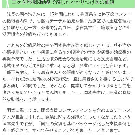
三次医療機関勤務で感じたかかりつけ医の価値
院長の岡本浩先生は、17年間にわたり兵庫県立淡路医療センター
の循環器内科で、心臓カテーテル治療や集中治療室での重症管理な
どに取り組む一方、外来では高血圧、脂質異常症、糖尿病などの生
活習慣病の診療を行ってきました。
これらの治療経験の中で岡本先生が強く感じたことは、狭心症や
心筋梗塞といった心疾患に至る前の段階での予防や病気の治療後の
再発予防でした。生活習慣の改善や投薬治療による疾患管理など、
地域住民の身近で相談に乗れればと思い開業に至ったと言います。
「部下も増え、年々患者さんとの距離が遠くなったと感じていまし
た。それだけに週2回の外来診察は、直に患者さんと接することがで
きる楽しい時間でした。それなら、開業してかかりつけ医として患
者さんを診ていこうと踏み切りました」。岡本先生は、開業の直接
的な動機をこう話します。
開業に際しては、開業支援コンサルティングを含めエムシーシス
テムが担当しました。開業に関する知識がまったくなかったという
岡本先生ですが、「同社の実績を基にパッケージ化した支援事例を
多く紹介され、すべて任せることができました」と言います。