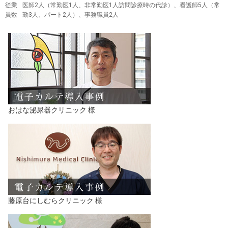
従業
医師2人（常勤医1人、非常勤医1人訪問診療時の代診）、看護師5人（常
員数
勤3人、パート2人）、事務職員2人
おはな泌尿器クリニック 様
藤原台にしむらクリニック 様