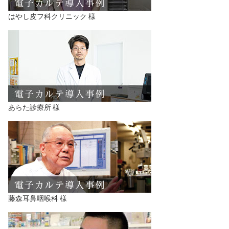
はやし皮フ科クリニック 様
あらた診療所 様
藤森耳鼻咽喉科 様