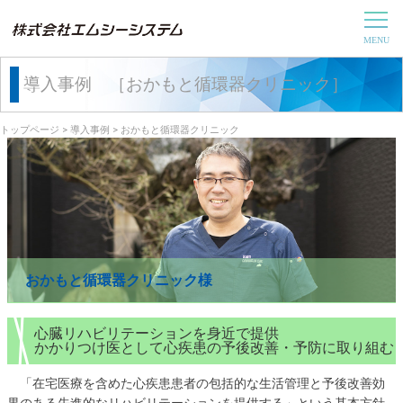
導入事例 ［おかもと循環器クリニック］
トップページ
>
導入事例
> おかもと循環器クリニック
おかもと循環器クリニック様
心臓リハビリテーションを身近で提供
かかりつけ医として心疾患の予後改善・予防に取り組む
「在宅医療を含めた心疾患患者の包括的な生活管理と予後改善効
果のある先進的なリハビリテーションを提供する」という基本方針